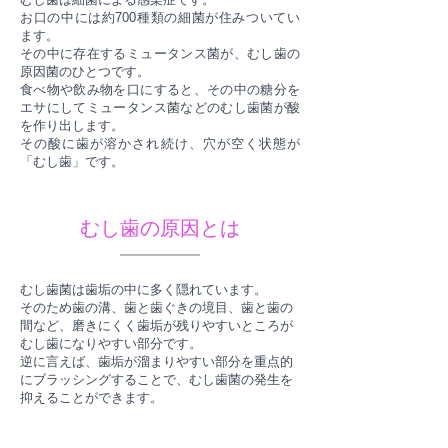
お口の中には約700種類の細菌が住みついてい
ます。
その中に存在するミュータンス菌が、むし歯の
原因菌のひとつです。
食べ物や飲み物を口にすると、その中の糖分を
エサにしてミュータンス菌などのむし歯菌が酸
を作り出します。
その酸に歯が溶かされ続け、穴が空く状態が
「むし歯」です。
むし歯の原因とは
むし歯菌は歯垢の中に多く隠れています。
そのため歯の溝、歯と歯ぐきの境目、歯と歯の
間など、磨きにくく歯垢が残りやすいところが
むし歯になりやすい部分です。
逆に言えば、歯垢が溜まりやすい部分を重点的
にブラッシングすることで、むし歯菌の発生を
抑えることができます。