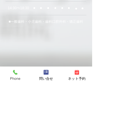
●
​●
●
●
●
●
​●
●
14:30〜18:30
​■一般歯科・小児歯科・歯科口腔外科・矯正歯科
Phone
問い合せ
ネット予約