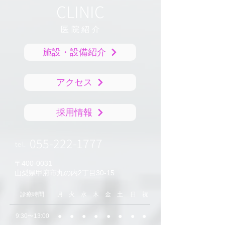
CLINIC
医院紹
介
施設・設備紹介
アクセス
採用情報
055-222-1777
tel.
〒400-0031
山梨県甲府市丸の内2丁目30-15
​診療時間
月
火
水
木
金
土
日
祝
●
●
●
●
●
●
●
●
9:30〜13:00