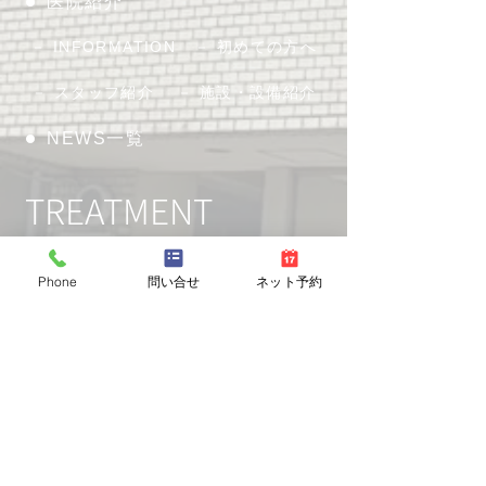
医院紹介
－ INFORMATION
－ 初めての方へ
－ スタッフ紹介
－ 施設・設備紹介
NEWS一覧
TREATMENT
診療案内
Phone
問い合せ
ネット予約
－ むし歯治療
－ 歯周病治療
－ 入れ歯治療・根管治療
－ 小児歯科
－ 予防・メンテナンス