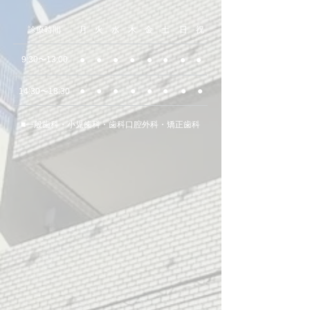
​診療時間
月
火
水
木
金
土
日
祝
●
●
●
●
●
●
●
●
9:30〜13:00
●
​●
●
●
●
●
​●
​●
14:30〜18:30
​■一般歯科・小児歯科・歯科口腔外科・矯正歯科